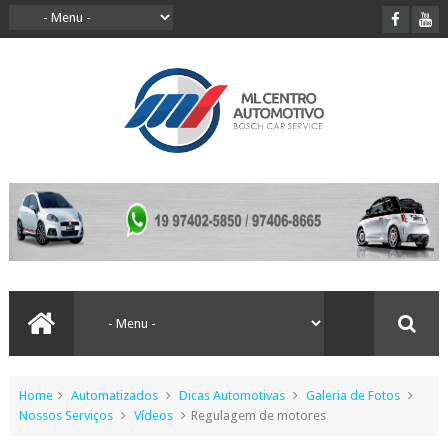
Home
Automatizados
Dicas Automotivas
Galeria de Fotos
Nossos Serviços
Vídeos
Regulagem de motores