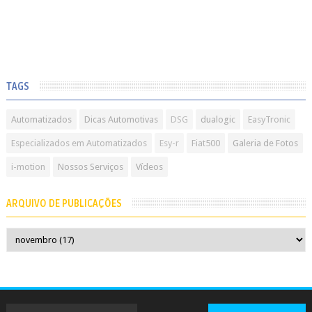
TAGS
Automatizados
Dicas Automotivas
DSG
dualogic
EasyTronic
Especializados em Automatizados
Esy-r
Fiat500
Galeria de Fotos
i-motion
Nossos Serviços
Vídeos
ARQUIVO DE PUBLICAÇÕES