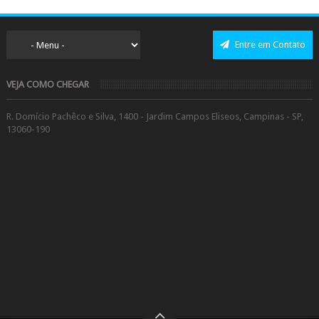
Entre em Contato
VEJA COMO CHEGAR
R. Domício Pachêco e Silva, 1400 - Jardim Campos Eliseos, Campinas - SP,
13060-190