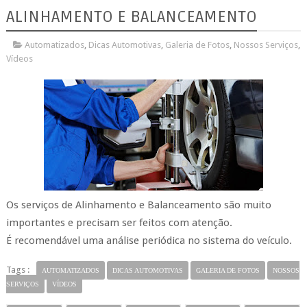
ALINHAMENTO E BALANCEAMENTO
Automatizados
,
Dicas Automotivas
,
Galeria de Fotos
,
Nossos Serviços
,
Vídeos
Os serviços de Alinhamento e Balanceamento são muito
importantes e precisam ser feitos com atenção.
É recomendável uma análise periódica no sistema do veículo.
Tags :
AUTOMATIZADOS
DICAS AUTOMOTIVAS
GALERIA DE FOTOS
NOSSOS
SERVIÇOS
VÍDEOS