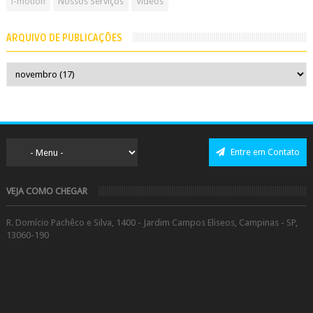
i-motion
Nossos Serviços
Vídeos
ARQUIVO DE PUBLICAÇÕES
Entre em Contato
VEJA COMO CHEGAR
R. Domício Pachêco e Silva, 1400 - Jardim Campos Eliseos, Campinas - SP,
13060-190